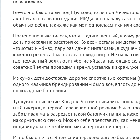
невозможно.
Где-то это было то ли под Щёлково, то ли под Черноголо
автобусах от главного здания МИДа, и поначалу казалось
обычных ребят, таких же как мои одноклассники или со
Постепенно выяснилось, что я — единственный, к кому 
день приехали на электричке. Ко всем остальным детям
«тойоты» и «бмв», пару раз даже с мигалками, в худшем с
каждого ребёнка была какая-то видеоигра. Не наша сов
где несчастный волк ловит убогие яйца, а настоящие скл
советской элиты проводили время, уставясь в экран, уже 
Из сумок дети доставали дорогие спортивные костюмы (м
одного мальчика брендированным было всё, вплоть до 
шоколадные батончики.
Тут нужно пояснение. Когда в России появились шокол
и «Сникерс», в первой телевизионной рекламе было пр
заботливая мать разрезает такой батончик на пять, кажет
накормить всю семью. Можно себе представить, как мен
индивидуальное изобилие министерских пионеров.
И это было не всё. В том «пионерском» лагере была сво