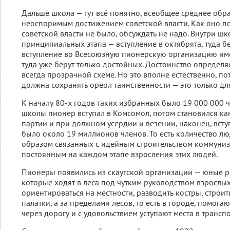
Дальше школа — тут всё понятно, всеобщее среднее обр
неоспоримым достижением советской власти. Как оно поя
советской власти не было, обсуждать не надо. Внутри шк
принципиальных этапа — вступление в октябрята, туда бе
вступление во Всесоюзную пионерскую организацию имен
туда уже берут только достойных. Достоинство определя
всегда прозрачной схеме. Но это вполне естественно, по
должна сохранять ореол таинственности — это только дл
К началу 80-х годов таких избранных было 19 000 000 
школы пионер вступал в Комсомол, потом становился к
партии и при должном усердии и везении, наконец, всту
было около 19 миллионов членов. То есть количество л
образом связанных с идейным строительством коммуниз
постоянным на каждом этапе взросления этих людей.
Пионеры появились из скаутской организации — юные ра
которые ходят в леса под чутким руководством взрослых
ориентироваться на местности, разводить костры, строит
палатки, а за пределами лесов, то есть в городе, помог
через дорогу и с удовольствием уступают места в трансп