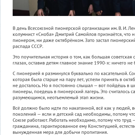
В день Всесоюзной пионерской организации им. В. И. Л
колумнист «Сноба» Дмитрий Самойлов признаётся, что н
пионером, ни даже октябрёнком. Зато застал пионерский
распада СССР.
Это поучительная история о том, как большая советская 
глазах, оставив детям главное знание 1990-х: ничего не
С пионерией я разминулся буквально по касательной. Со
которая была старше на пару лет, успели принять в октяб
не досталось. Но я постоянно слышал — вот пойдёшь в шк
пионеры, поедешь в пионерский лагерь. Это считалось с
разумеющимся, неотъемлемый этап жизни.
Всё должно было идти по накатанной, всё как у людей, 
поколений — ясли и детский сад необходимы, потому чт
Союзе работают. Работать необходимо, потому что труд 
гражданина, гарантированное ему Конституцией, естеств
вынужденная мера для добычи пропитания.