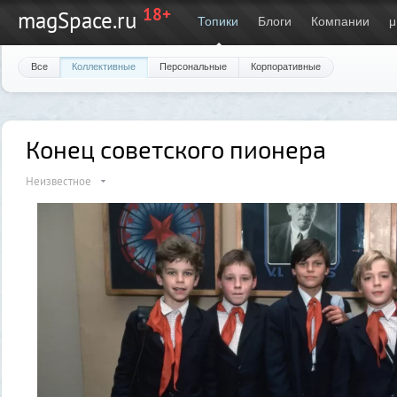
18+
magSpace.ru
Топики
Блоги
Компании
μ
Все
Коллективные
Персональные
Корпоративные
Конец советского пионера
Неизвестное