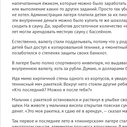
напечатанным ёжиком, которые можно было заработать 
или выполнение каких-то других заданий. Просто так у
не хотел. Администрация лагеря платила детям за их пио
эти внутренние деньги можно было купить те же шокол
сходить в сауну. Да, заработав достаточное количество 
лет могли арендовать местную сауну с бассейном.
Естественно, валюту стали подделывать, потому что у р
детей был доступ к копировальной технике, а «монетный
позаботился о степенях защиты своих банкнот.
В лагере было полно спортивного инвентаря, но выдавали
внутреннюю валюту, хоть за рубли. Думаю, и долларами 
Идя мимо кирпичной стены одного из корпусов, я увиде
теннисный мяч ракеткой. Вокруг него стояли другие ребя
«Кто последний? Можно я после тебя?»
Мальчик с ракеткой остановился и растянул в улыбке св
щёки. На животе у мальчика висела открытая поясная сум
денег. «Это моя ракетка, я сдаю её в аренду», — сказал м
Так первое и последнее лето в «пионерском» лагере стал
некотором смысле, элементом процесса взросления. Я вм