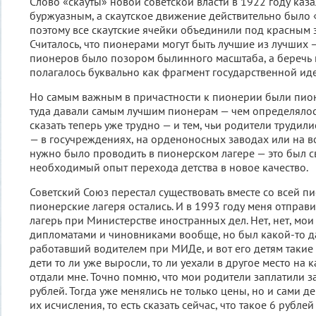
Слово «скауты» новой советской власти в 1922 году каз
буржуазным, а скаутское движение действительно было 
поэтому все скаутские ячейки объединили под красным
Считалось, что пионерами могут быть лучшие из лучших 
пионеров было позором былинного масштаба, а беречь 
полагалось буквально как фрагмент государственной ид
Но самым важным в причастности к пионерии были пион
туда давали самым лучшим пионерам — чем определялос
сказать теперь уже трудно — и тем, чьи родители трудил
— в госучреждениях, на орденоносных заводах или на в
нужно было проводить в пионерском лагере — это был с
необходимый опыт перехода детства в новое качество.
Советский Союз перестал существовать вместе со всей п
пионерские лагеря остались. И в 1993 году меня отправ
лагерь при Министерстве иностранных дел. Нет, нет, мо
дипломатами и чиновниками вообще, но был какой-то д
работавший водителем при МИДе, и вот его детям такие 
дети то ли уже выросли, то ли уехали в другое место на 
отдали мне. Точно помню, что мои родители заплатили з
рублей. Тогда уже менялись не только цены, но и сами де
их исчисления, то есть сказать сейчас, что такое 6 рубле