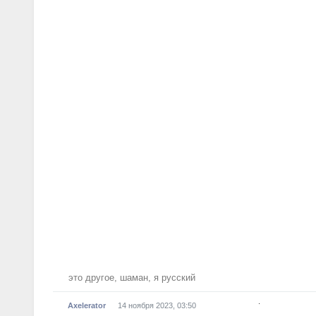
стыдятся своего цвета кожи.
это другое
,
шаман
,
я русский
.
Axelerator
14 ноября 2023, 03:50