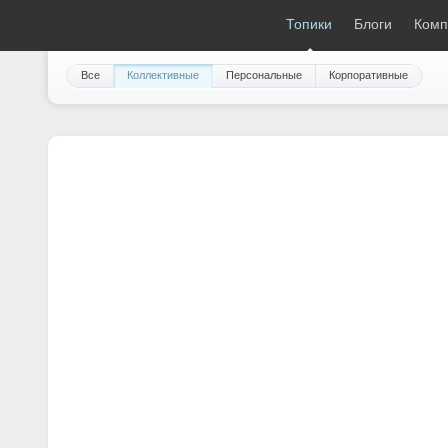
18+
magSpace.ru
Топики
Блоги
Комп
Все
Коллективные
Персональные
Корпоративные
Стыдно быть русским, белым,
Одна методичка, одни автор
Неизвестное
Итальянский Шаман