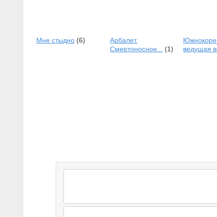
Больше в разделе
Мне стыдно
(6)
Арбалет.
Южнокоре
Смертоносное...
(1)
ведущая в
3
комментария
кристаллизатором размежевания русс
русским»