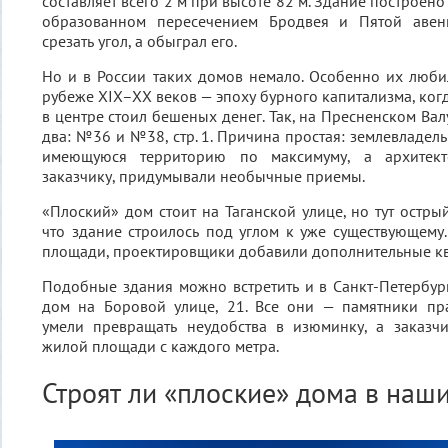
составляет всего 2 м при высоте 82 м. Здание построено
образованном пересечением Бродвея и Пятой авеню
срезать угол, а обыграл его.
Но и в России таких домов немало. Особенно их люби
рубеже XIX–XX веков — эпоху бурного капитализма, ког
в центре стоил бешеных денег. Так, на Пресненском Ва
два: №36 и №38, стр. 1. Причина простая: землевладел
имеющуюся территорию по максимуму, а архитекто
заказчику, придумывали необычные приемы.
«Плоский» дом стоит на Таганской улице, но тут остры
что здание строилось под углом к уже существующему.
площади, проектировщики добавили дополнительные к
Подобные здания можно встретить и в Санкт-Петербу
дом на Боровой улице, 21. Все они — памятники пра
умели превращать неудобства в изюминку, а заказч
жилой площади с каждого метра.
Строят ли «плоские» дома в наш