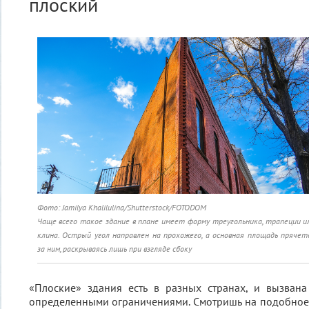
плоский
Фото: Jamilya Khalilulina/Shutterstock/FOTODOM
Чаще всего такое здание в плане имеет форму треугольника, трапеции и
клина. Острый угол направлен на прохожего, а основная площадь прячет
за ним, раскрываясь лишь при взгляде сбоку
«Плоские» здания есть в разных странах, и вызван
определенными ограничениями. Смотришь на подобное 