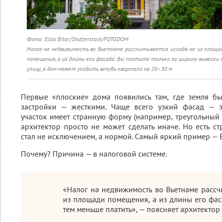
Фото: Elias Bitar/Shutterstock/FOTODOM
Налог на недвижимость во Вьетнаме рассчитывается исходя не из площа
помещения, а из длины его фасада. Вы платите только за ширину вывески 
улицу, а дом может уходить вглубь квартала на 20–30 м
Первые «плоские» дома появились там, где земля бы
застройки — жесткими. Чаще всего узкий фасад — 
участок имеет странную форму (например, треугольный 
архитектор просто не может сделать иначе. Но есть ст
стал не исключением, а нормой. Самый яркий пример — 
Почему? Причина — в налоговой системе.
«Налог на недвижимость во Вьетнаме рассч
из площади помещения, а из длины его фас
тем меньше платить», — поясняет архитектор