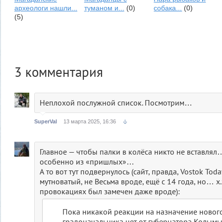
археологи нашли...
туманом и...
(0)
собака...
(0)
(5)
3
комментария
Неплохой послужной список. Посмотрим…
SuperVal
13 марта 2025, 16:36
Главное — чтобы палки в колёса никто не вставля
особенно из «пришлых»…
А то вот тут подвернулось (сайт, правда, Vostok Toda
мутноватый, не Весьма вроде, ещё с 14 года, но… х.з
провокациях был замечен даже вроде):
Пока никакой реакции на назначение новог
градоначальника нет от губернатора Колымы