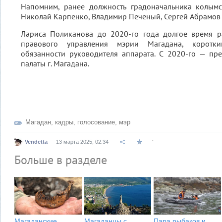
Напомним, ранее должность градоначальника колым
Николай Карпенко, Владимир Печеный, Сергей Абрамов
Лариса Поликанова до 2020-го года долгое время р
правового управления мэрии Магадана, коротк
обязанности руководителя аппарата. С 2020-го — пр
палаты г. Магадана.
Магадан
,
кадры
,
голосование
,
мэр
.
Vendetta
13 марта 2025, 02:34
Больше в разделе
Магаданские
Магаданцы с
Пара рыбаков и