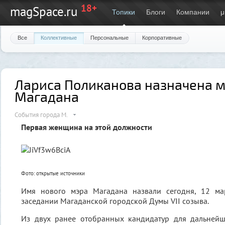
18+
magSpace.ru
Топики
Блоги
Компании
μ
Все
Коллективные
Персональные
Корпоративные
Лариса Поликанова назначена 
Магадана
События города М.
Первая женщина на этой должности
Фото: открытые источники
Имя нового мэра Магадана назвали сегодня, 12 мар
заседании Магаданской городской Думы VII созыва.
Из двух ранее отобранных кандидатур для дальней